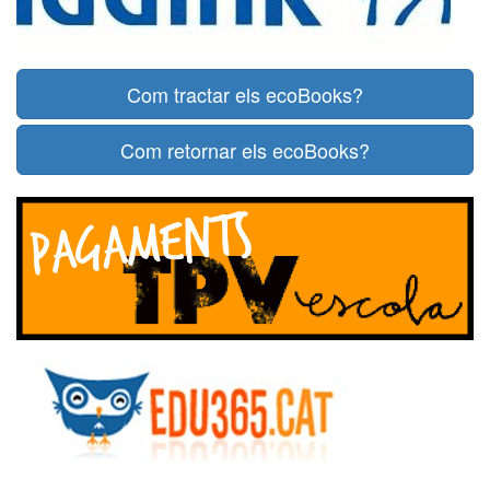
Com tractar els ecoBooks?
Com retornar els ecoBooks?